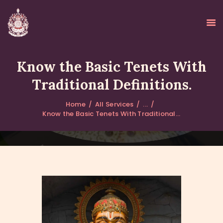
Know the Basic Tenets With
Traditional Definitions.
HOME
Home
All Services
...
ABOUT
Know the Basic Tenets With Traditional...
UPDATES
KURUKULEE PROJECT
GALLERY
CONTACTS
DONATIONS