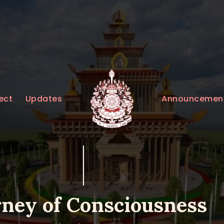
HOME
ABOUT
UPDATES
KURUKULEE PROJECT
Announcemen
ect
Updates
GALLERY
CONTACTS
DONATIONS
rney of Consciousness