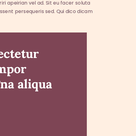
i apeirian vel ad. Sit eu facer soluta
essent persequeris sed. Qui dico dicam
ectetur
empor
gna aliqua