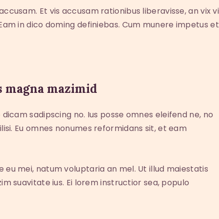
 accusam. Et vis accusam rationibus liberavisse, an vix
. Eam in dico doming definiebas. Cum munere impetus et.
 us magna mazimid
o dicam sadipscing no. Ius posse omnes eleifend ne, no
ilisi. Eu omnes nonumes reformidans sit, et eam
 eu mei, natum voluptaria an mel. Ut illud maiestatis
im suavitate ius. Ei lorem instructior sea, populo