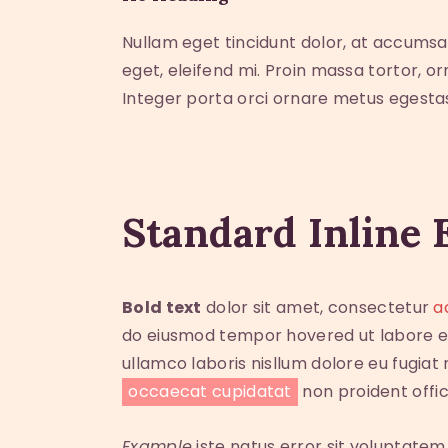
Nullam eget tincidunt dolor, at accumsa
eget, eleifend mi. Proin massa tortor, o
Integer porta orci ornare metus egesta
Standard Inline 
Bold text
dolor sit amet, consectetur
a
do eiusmod tempor hovered ut labore et
ullamco laboris nisllum dolore eu fugiat 
occaecat cupidatat
non proident offic
Example
iste natus error sit voluptate