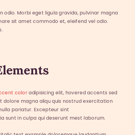
n odio. Morbi eget ligula gravida, pulvinar magna
rnare sit amet commodo et, eleifend vel odio.
s.
Elements
ccent color
adipisicing elit, hovered accents sed
 dolore magna aliqu quis nostrud exercitation
nulla pariatur. Excepteur sint
ia sunt in culpa qui deserunt mest laborum.
m italic text example doloremque laudantium,