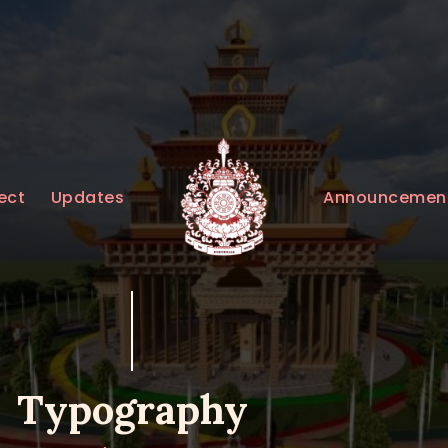
HOME
ABOUT
UPDATES
KURUKULEE PROJECT
Announcemen
ect
Updates
GALLERY
CONTACTS
DONATIONS
Typography